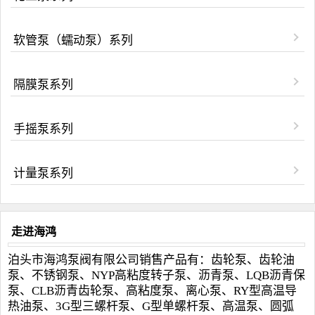
软管泵（蠕动泵）系列
隔膜泵系列
手摇泵系列
计量泵系列
走进海鸿
泊头市海鸿泵阀有限公司销售产品有：齿轮泵、齿轮油
泵、不锈钢泵、NYP高粘度转子泵、沥青泵、LQB沥青保
泵、CLB沥青齿轮泵、高粘度泵、离心泵、RY型高温导
热油泵、3G型三螺杆泵、G型单螺杆泵、高温泵、圆弧