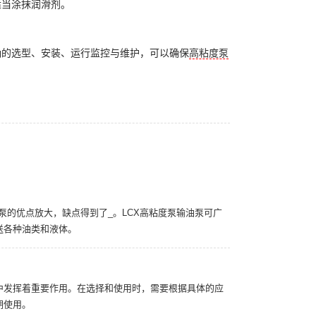
适当涂抹润滑剂。
确的选型、安装、运行监控与维护，可以确保
高粘度泵
型泵的优点放大，缺点得到了_。LCX高粘度泵输油泵可广
送各种油类和液体。
中发挥着重要作用。在选择和使用时，需要根据具体的应
期使用。