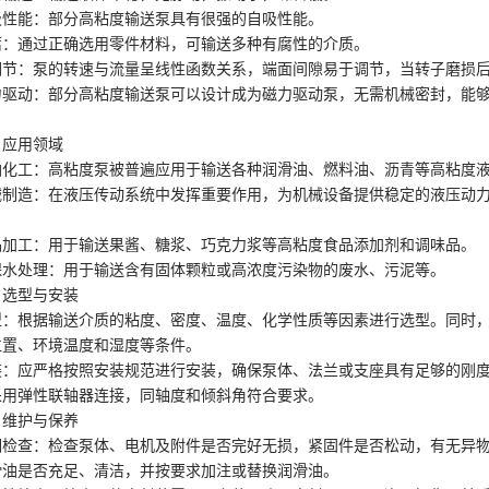
吸性能：部分高粘度输送泵具有很强的自吸性能。
腐：通过正确选用零件材料，可输送多种有腐性的介质。
调节：泵的转速与流量呈线性函数关系，端面间隙易于调节，当转子磨损
力驱动：部分高粘度输送泵可以设计成为磁力驱动泵，无需机械密封，能
。
、应用领域
油化工：高粘度泵被普遍应用于输送各种润滑油、燃料油、沥青等高粘度
械制造：在液压传动系统中发挥重要作用，为机械设备提供稳定的液压动
。
品加工：用于输送果酱、糖浆、巧克力浆等高粘度食品添加剂和调味品。
保水处理：用于输送含有固体颗粒或高浓度污染物的废水、污泥等。
、选型与安装
型：根据输送介质的粘度、密度、温度、化学性质等因素进行选型。同时
位置、环境温度和湿度等条件。
装：应严格按照安装规范进行安装，确保泵体、法兰或支座具有足够的刚
采用弹性联轴器连接，同轴度和倾斜角符合要求。
、维护与保养
期检查：检查泵体、电机及附件是否完好无损，紧固件是否松动，有无异
滑油是否充足、清洁，并按要求加注或替换润滑油。