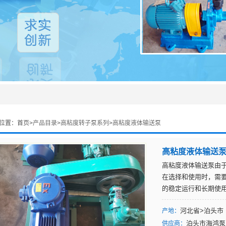
位置：
首页>
产品目录
>
高粘度转子泵系列
>
高粘度液体输送泵
高粘度液体输送
高粘度液体输送泵由
在选择和使用时，需
的稳定运行和长期使
河北省>泊头市
产地：
泊头市海鸿泵
供应商：