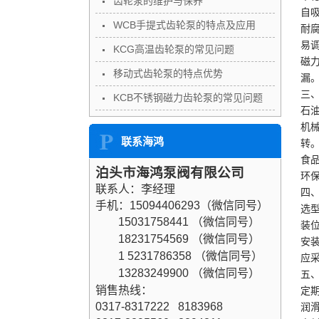
齿轮泵的维护与保养
自
WCB手提式齿轮泵的特点及应用
耐
易
KCG高温齿轮泵的常见问题
磁
移动式齿轮泵的特点优势
漏
三
KCB不锈钢磁力齿轮泵的常见问题
石
机
联系海鸿
转
食
泊头市海鸿泵阀有限公司
环
联系人：李经理
四
手机：15094406293（微信同号）
选
15031758441
（微信同号）
装
18231754569
（微信同号）
安
1
5231786358
（微信同号）
应
13283249900
（微信同号）
五
销售热线：
定
0317-8317222 8183968
润