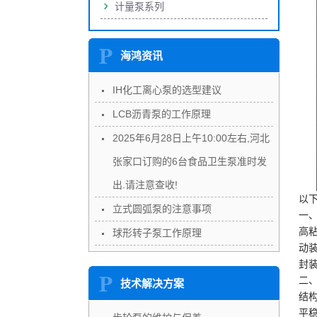
计量泵系列
海鸿资讯
IH化工离心泵的选型建议
LCB沥青泵的工作原理
2025年6月28日上午10:00左右,河北
张家口订购的6台食品卫生泵准时发
出.请注意查收!
以
立式圆弧泵的注意事项
一
高
球形转子泵工作原理
动
封
二
技术解决方案
结
平