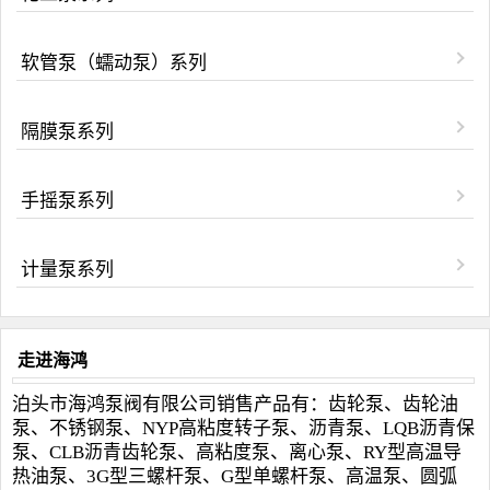
软管泵（蠕动泵）系列
隔膜泵系列
手摇泵系列
计量泵系列
走进海鸿
泊头市海鸿泵阀有限公司销售产品有：齿轮泵、齿轮油
泵、不锈钢泵、NYP高粘度转子泵、沥青泵、LQB沥青保
泵、CLB沥青齿轮泵、高粘度泵、离心泵、RY型高温导
热油泵、3G型三螺杆泵、G型单螺杆泵、高温泵、圆弧