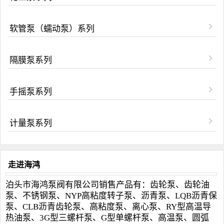
软管泵（蠕动泵）系列
隔膜泵系列
手摇泵系列
计量泵系列
走进海鸿
泊头市海鸿泵阀有限公司销售产品有：齿轮泵、齿轮油
泵、不锈钢泵、NYP高粘度转子泵、沥青泵、LQB沥青保
泵、CLB沥青齿轮泵、高粘度泵、离心泵、RY型高温导
热油泵、3G型三螺杆泵、G型单螺杆泵、高温泵、圆弧